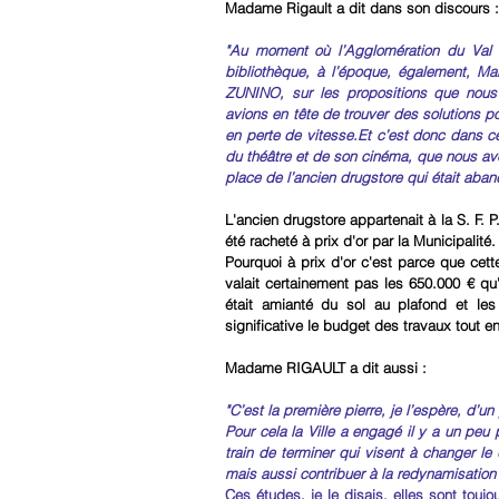
Madame Rigault a dit dans son discours :
"
Au moment où l’Agglomération du Val 
bibliothèque, à l’époque, également, Ma
ZUNINO, sur les propositions que nous
avions en tête de trouver des solutions p
en perte de vitesse.Et c’est donc dans ce
du théâtre et de son cinéma, que nous av
place de l’ancien drugstore qui était aba
L'ancien drugstore appartenait à la S. F. P.
été racheté à prix d'or par la Municipalité.
Pourquoi à prix d'or c'est parce que cett
valait certainement pas les 650.000 € qu'
était amianté du sol au plafond et le
significative le budget des travaux tout en
Madame RIGAULT a dit aussi :
"C’est la première pierre, je l’espère, d’
Pour cela la Ville a engagé il y a un pe
train de terminer qui visent à changer le q
mais aussi contribuer à la redynamisation
Ces études, je le disais, elles sont toujo