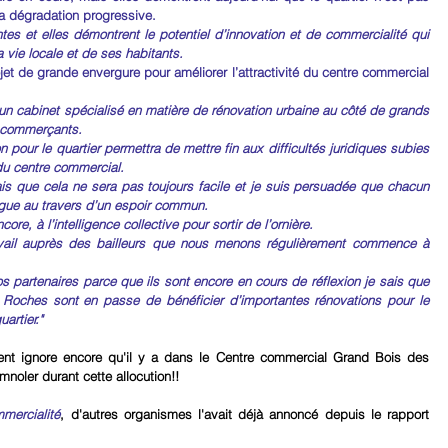
 la dégradation progressive.
es et elles démontrent le potentiel d’innovation et de commercialité qui 
a vie locale et de ses habitants.
jet de grande envergure pour améliorer l’attractivité du centre commercial 
d’un cabinet spécialisé en matière de rénovation urbaine au côté de grands 
s commerçants.
n pour le quartier permettra de mettre fin aux difficultés juridiques subies 
du centre commercial.
sais que cela ne sera pas toujours facile et je suis persuadée que chacun 
logue au travers d’un espoir commun.
core, à l’intelligence collective pour sortir de l’ornière.
ravail auprès des bailleurs que nous menons régulièrement commence à 
os partenaires parce que ils sont encore en cours de réflexion je sais que 
oches sont en passe de bénéficier d’importantes rénovations pour le 
artier."
ent ignore encore qu'il y a dans le Centre commercial Grand Bois des 
mnoler durant cette allocution!!
mmercialité
, d'autres organismes l'avait déjà annoncé depuis le rapport 