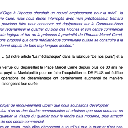
d’Orge à l’époque cherchait un nouvel emplacement pour la médi…la 
rie Curie, nous nous étions interrogés avec mon prédécesseur, Bernard 
 pouvions faire pour conserver cet équipement sur la Commune.Nous 
our redynamiser le quartier du Bois des Roches et son centre commercial 
tte logique et fort de la présence à proximité de l’Espace Marcel Carné, 
ons proposé que cette médiathèque communale puisse se construire à la 
ndonné depuis de bien trop longues années."
 L. (cf notre article "La médiathèque" dans la rubrique "De nos jours") et a 
e verrue qui dépareillait la Place Marcel Carné depuis plus de 30 ans ne 
a payé la Municipalité pour en faire l'acquisition et DE PLUS cet édifice 
s opérations de désamiantage ont certainement augmenté de manière 
 rallongeant leur durée.
un projet de renouvellement urbain que nous souhaitons développer.
u plus d’un an des études commerciales et urbaines que nous sommes en 
uartier, le visage du quartier pour le rendre plus moderne, plus attractif 
 de son centre commercial.
urs en cours, mais elles démontrent aujourd’hui que le quartier n’est pas 