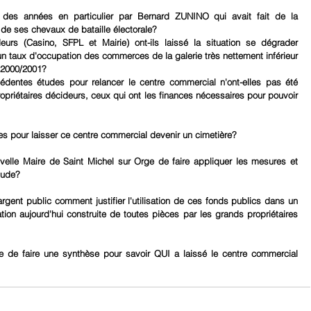
s des années en particulier par Bernard ZUNINO qui avait fait de la 
e ses chevaux de bataille électorale?       
eurs (Casino, SFPL et Mairie) ont-ils laissé la situation se dégrader 
un taux d'occupation des commerces de la galerie très nettement inférieur 
e 2000/2001?
dentes études pour relancer le centre commercial n'ont-elles pas été 
opriétaires décideurs, ceux qui ont les finances nécessaires pour pouvoir 
es pour laisser ce centre commercial devenir un cimetière?
uvelle Maire de Saint Michel sur Orge de faire appliquer les mesures et 
étude?
rgent public comment justifier l'utilisation de ces fonds publics dans un 
ion aujourd'hui construite de toutes pièces par les grands propriétaires 
e de faire une synthèse pour savoir QUI a laissé le centre commercial 