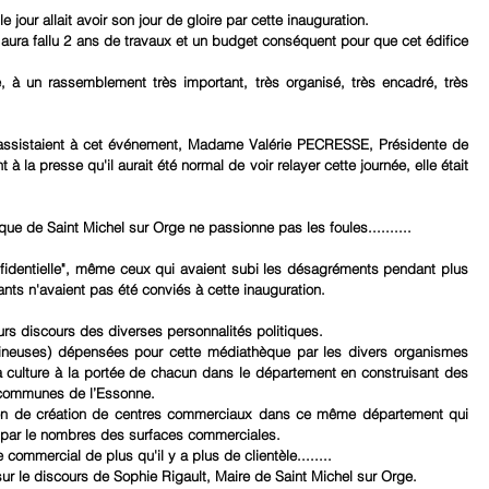
 jour allait avoir son jour de gloire par cette inauguration.
 aura fallu 2 ans de travaux et un budget conséquent pour que cet édifice 
 à un rassemblement très important, très organisé, très encadré, très 
assistaient à cet événement, Madame Valérie PECRESSE, Présidente de 
à la presse qu'il aurait été normal de voir relayer cette journée, elle était 
que de Saint Michel sur Orge ne passionne pas les foules..........
"confidentielle", même ceux qui avaient subi les désagréments pendant plus 
nts n'avaient pas été conviés à cette inauguration.
eurs discours des diverses personnalités politiques.
ineuses) dépensées pour cette médiathèque par les divers organismes 
la culture à la portée de chacun dans le département en construisant des 
communes de l’Essonne.
sion de création de centres commerciaux dans ce même département qui 
e par le nombres des surfaces commerciales.
 commercial de plus qu'il y a plus de clientèle........
sur le discours de Sophie Rigault, Maire de Saint Michel sur Orge.