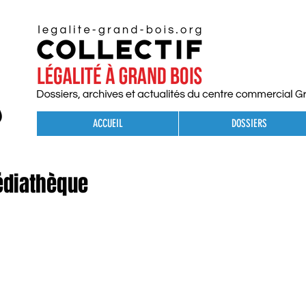
ACCUEIL
DOSSIERS
édiathèque