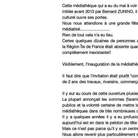
Cette médiathèque qui a eu du mal à voir le
Initiée avant 2013 par Bernard ZUNINO, il
culturel ouvre ses portes.
Nous nous attendions à une grande fête,
médiatisé........................
Rien de tout cela n'a eu lieu.
Certes quelques dizaines de personnes 
la Région Île de France était absente quant 
complètement inexistante!!
Visiblement, l'inauguration de la médiathè
Il faut dire que l'invitation était plutôt 
de 2 ans des travaux, riverains, commerça
Il y eut au cours de cette ouverture plusi
La plupart annonçait les sommes (faram
publics et la volonté certaine de mettre 
médiathèques dans de très nombreuses 
Il y a quelques années il y a eu profu
aujourd'hui est en dans le peloton de têt
Mais ce n'est pas parce qu’il y a un centre
Nous allons revenir plus particulièrement 