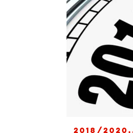
2018/2020.