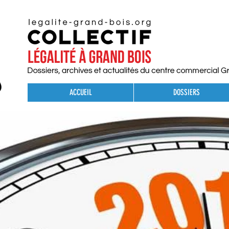
ACCUEIL
DOSSIERS