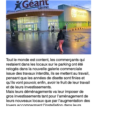
Tout le monde est content, les commerçants qui
restaient dans les locaux sur le parking ont été
relogés dans la nouvelle galerie commerciale
issue des travaux interdits, ils se mettent au travail,
pensant que les années de disette sont finies et
qu'ils vont pouvoir, enfin, avoir le fruit de leur travail
et de leurs investissements.
Mais leurs déménagements va leur imposer de
gros investissements tant pour l'aménagement de
leurs nouveaux locaux que par l'augmentation des
loyers accompagnant l'installation dans leurs
nouveaux locaux.
En effet, aussi bien le syndic de l'époque, la F.I.G.A.
que les 2 grands propriétaires, l'Immobilière
CASINO et la S.F.P.L. n'ont pas lésiné les
promesses de tout genre : nouvelle commercialité,
confort de la clientèle, nouveau centre commercial